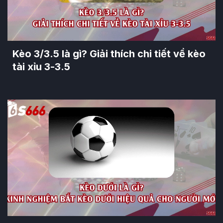
Kèo 3/3.5 là gì? Giải thích chi tiết về kèo
tài xỉu 3-3.5