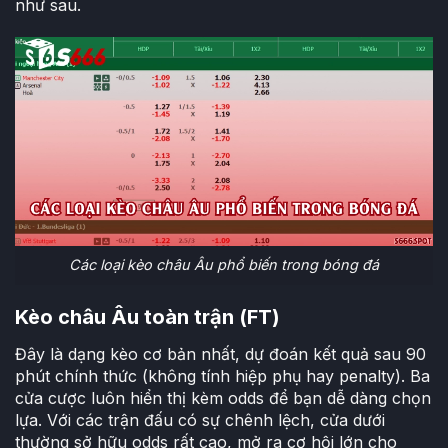
như sau.
Các loại kèo châu Âu phổ biến trong bóng đá
Kèo châu Âu toàn trận (FT)
Đây là dạng kèo cơ bản nhất, dự đoán kết quả sau 90
phút chính thức (không tính hiệp phụ hay penalty). Ba
cửa cược luôn hiển thị kèm odds để bạn dễ dàng chọn
lựa. Với các trận đấu có sự chênh lệch, cửa dưới
thường sở hữu odds rất cao, mở ra cơ hội lớn cho