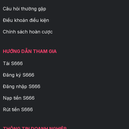
Câu hỏi thường gặp
Điều khoản điều kiện
Chính sách hoàn cược
HƯỚNG DẪN THAM GIA
Tải S666
Đăng ký S666
Đăng nhập S666
Nạp tiền S666
Rút tiền S666
THÔNG TIN DOANH NGHIỆP