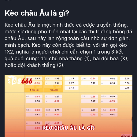
Kèo châu Âu là gì?
Kèo châu Âu là một hình thức cá cược truyền thống,
được sử dụng phổ biến nhất tại các thị trường bóng đá
châu Âu, sau này lan rộng toàn cầu nhờ sự đơn giản,
minh bạch. Kèo này còn được biết tới với tên gọi kèo
1X2, nghĩa là người chơi chỉ cần chọn 1 trong 3 kết
quả cuối cùng: đội chủ nhà thắng (1), hai đội hòa (X),
hoặc đội khách thắng (2).