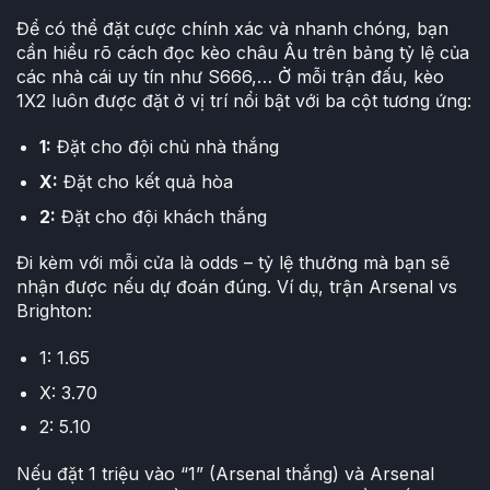
Để có thể đặt cược chính xác và nhanh chóng, bạn
cần hiểu rõ cách đọc kèo châu Âu trên bảng tỷ lệ của
các nhà cái uy tín như S666,… Ở mỗi trận đấu, kèo
1X2 luôn được đặt ở vị trí nổi bật với ba cột tương ứng:
1:
Đặt cho đội chủ nhà thắng
X:
Đặt cho kết quả hòa
2:
Đặt cho đội khách thắng
Đi kèm với mỗi cửa là odds – tỷ lệ thưởng mà bạn sẽ
nhận được nếu dự đoán đúng. Ví dụ, trận Arsenal vs
Brighton:
1: 1.65
X: 3.70
2: 5.10
Nếu đặt 1 triệu vào “1” (Arsenal thắng) và Arsenal