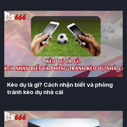
Kèo dụ là gì? Cách nhận biết và phòng
tránh kèo dụ nhà cái