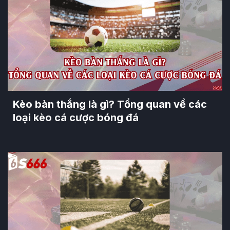
Kèo bàn thắng là gì? Tổng quan về các
loại kèo cá cược bóng đá