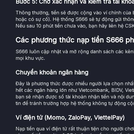
Bước 5: Chờ xác nhận và kiểm tra tài kho
Thông thường, tiền sẽ được cộng vào ví chính của b
hoặc có sự cố). Hệ thống S666 sẽ tự động gửi thô
Nếu sau 10 phút tiền chưa vào, bạn hãy liên hệ CSK
Các phương thức nạp tiền S666 ph
S666 luôn cập nhật và mở rộng danh sách các kênh 
mọi khu vực.
Chuyển khoản ngân hàng
Đây là phương thức được nhiều người lựa chọn nhất
hết các ngân hàng lớn như Vietcombank, BIDV, Vi
bạn sẽ nhận được số tài khoản nhận tiền và nội du
tin để tránh trường hợp hệ thống không tự động cộn
Ví điện tử (Momo, ZaloPay, ViettelPay)
Nạp tiền qua ví điện tử rất thuận tiện cho người chơ