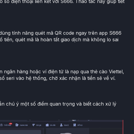
số điện thoại liên kết với S666. Thao tác này giúp tiết
 dùng tính năng quét mã QR code ngay trên app S666
 tiền, quét mã là hoàn tất giao dịch mà không lo sai
 ngân hàng hoặc ví điện tử là nạp qua thẻ cào Viettel,
 seri vào hệ thống, chờ xác nhận là tiền sẽ về ví.
 cần chú ý một số điểm quan trọng và biết cách xử lý