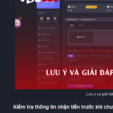
Lưu ý và giải đ
Kiểm tra thông tin nhận tiền trước khi c