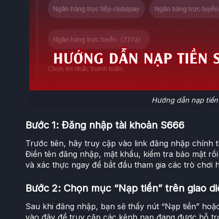
Hướng dẫn nạp tiền 
Bước 1: Đăng nhập tài khoản S666
Trước tiên, hãy truy cập vào link đăng nhập chính 
Điền tên đăng nhập, mật khẩu, kiểm tra bảo mật rồ
và xác thực ngay để bắt đầu tham gia các trò chơi 
Bước 2: Chọn mục “Nạp tiền” trên giao di
Sau khi đăng nhập, bạn sẽ thấy nút “Nạp tiền” hoặc 
vào đây để truy cập các kênh nạp đang được hỗ trợ