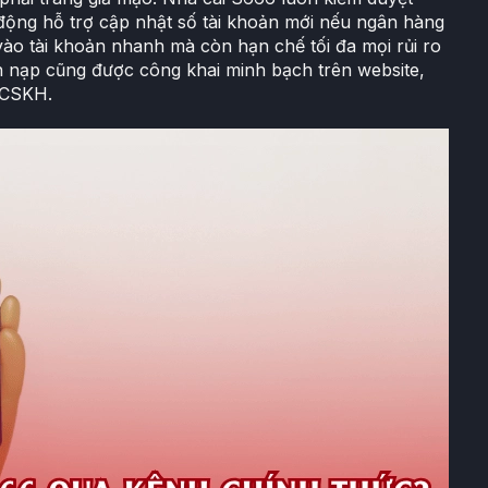
 động hỗ trợ cập nhật số tài khoản mới nếu ngân hàng
 vào tài khoản nhanh mà còn hạn chế tối đa mọi rủi ro
nh nạp cũng được công khai minh bạch trên website,
n CSKH.