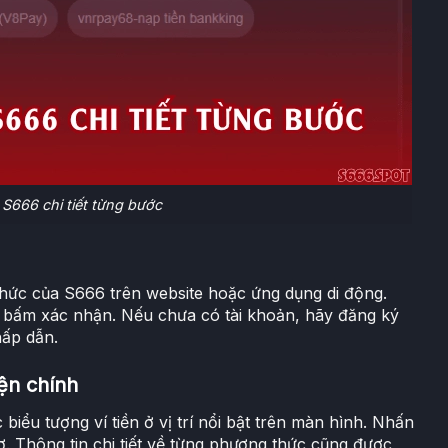
S666 chi tiết từng bước
thức của S666 trên website hoặc ứng dụng di động.
i bấm xác nhận. Nếu chưa có tài khoản, hãy đăng ký
hấp dẫn.
ện chính
biểu tượng ví tiền ở vị trí nổi bật trên màn hình. Nhấn
. Thông tin chi tiết về từng phương thức cũng được