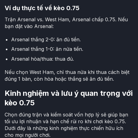
Ví dụ thực tế về kèo 0.75
Trận Arsenal vs. West Ham, Arsenal chấp 0.75. Nếu
bạn đặt vào Arsenal:
Arsenal thắng 2-0: ăn đủ tiền.
Arsenal thắng 1-0: ăn nửa tiền.
Arsenal hòa/thua: thua đủ.
Nếu chọn West Ham, chỉ thua nửa khi thua cách biệt
đúng 1 bàn, còn hòa hoặc thắng sẽ ăn đủ tiền.
Kinh nghiệm và lưu ý quan trọng với
kèo 0.75
Chọn đúng trận và kiểm soát vốn hợp lý sẽ giúp bạn
tối ưu lợi nhuận và hạn chế rủi ro khi chơi kèo 0.75.
Dưới đây là những kinh nghiệm thực chiến hữu ích
cho mọi người chơi.