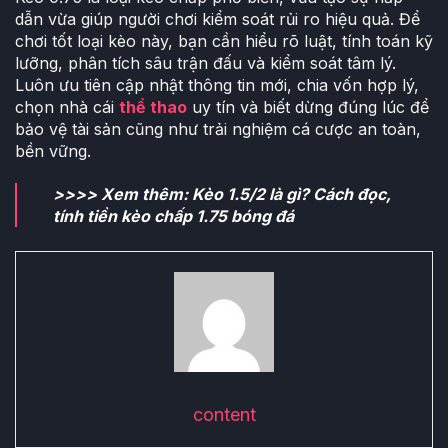
dẫn vừa giúp người chơi kiểm soát rủi ro hiệu quả. Để
chơi tốt loại kèo này, bạn cần hiểu rõ luật, tính toán kỹ
lưỡng, phân tích sâu trận đấu và kiểm soát tâm lý.
Luôn ưu tiên cập nhật thông tin mới, chia vốn hợp lý,
chọn nhà cái
thể thao
uy tín và biết dừng đúng lúc để
bảo vệ tài sản cũng như trải nghiệm cá cược an toàn,
bền vững.
>>>> Xem thêm:
Kèo 1.5/2 là gì? Cách đọc,
tính tiền kèo chấp 1.75 bóng đá
content