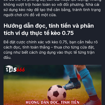
không vượt trội hoàn toàn so với đối phương. Nhà cái
sử dụng kèo này để tạo thế cân bằng, tránh tình trạng
người chơi chỉ đổ về một cửa.
Hướng dẫn đọc, tính tiền và phân
tích ví dụ thực tế kèo 0.75
Để đặt cược chính xác với kèo 0.75, bạn cần hiểu rõ
cách đọc, tính toán thắng – thua cho từng cửa đặt,
cũng như biết cách ứng dụng vào thực tế từng trận
đấu.