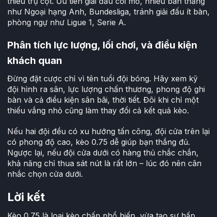
thiếu trụ cột. Ưu tiên giải đấu cởi mở, nhiều bàn thắng
như Ngoại hạng Anh, Bundesliga, tránh giải đấu ít bàn,
phòng ngự như Ligue 1, Serie A.
Phân tích lực lượng, lối chơi, và điều kiện
khách quan
Đừng đặt cược chỉ vì tên tuổi đội bóng. Hãy xem kỹ
đội hình ra sân, lực lượng chấn thương, phong độ ghi
bàn và cả điều kiện sân bãi, thời tiết. Đôi khi chỉ một
thiếu vắng nhỏ cũng làm thay đổi cả kết quả kèo.
Nếu hai đội đều có xu hướng tấn công, đội cửa trên lại
có phong độ cao, kèo 0.75 dễ giúp bạn thắng đủ.
Ngược lại, nếu đội cửa dưới có hàng thủ chắc chắn,
khả năng chỉ thua sát nút là rất lớn – lúc đó nên cân
nhắc chọn cửa dưới.
Lời kết
Kèo 0.75 là loại kèo chấp phổ biến, vừa tạo sự hấp