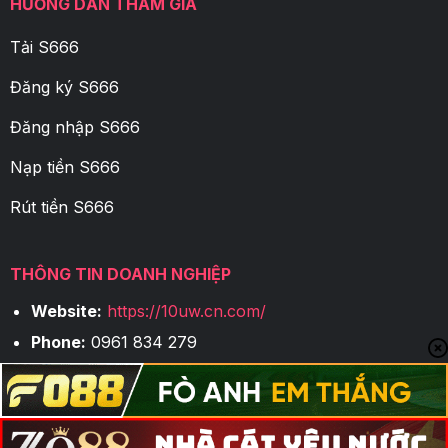
HƯỚNG DẪN THAM GIA
Tải S666
Đăng ký S666
Đăng nhập S666
Nạp tiền S666
Rút tiền S666
THÔNG TIN DOANH NGHIỆP
Website:
https://10uw.cn.com/
Phone:
0961 834 279
Địa Chỉ:
12 Lê Thúc Hoạch, Phường Phú Thọ Hòa,
Quận Tân Phú, TP. Hồ Chí Minh, Việt Nam
Email:
Info@10uw.cn.com