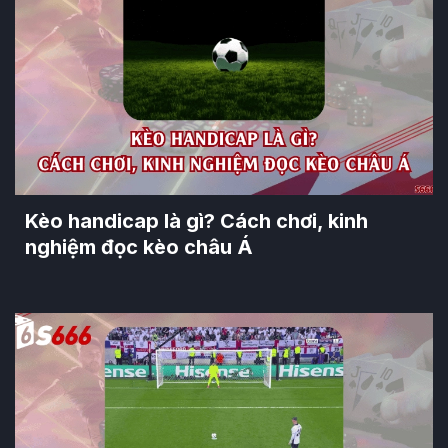
Kèo handicap là gì? Cách chơi, kinh
nghiệm đọc kèo châu Á