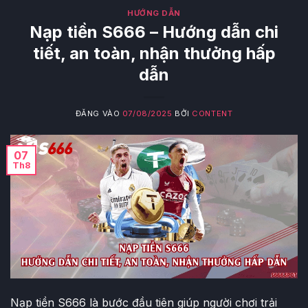
HƯỚNG DẪN
Nạp tiền S666 – Hướng dẫn chi
tiết, an toàn, nhận thưởng hấp
dẫn
ĐĂNG VÀO
07/08/2025
BỞI
CONTENT
07
Th8
Nạp tiền S666 là bước đầu tiên giúp người chơi trải