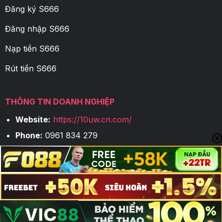
Đăng ký S666
Đăng nhập S666
Nạp tiền S666
Rút tiền S666
THÔNG TIN DOANH NGHIỆP
Website:
https://10uw.cn.com/
Phone:
0961 834 279
Địa Chỉ:
12 Lê Thúc Hoạch, Phường Phú Thọ Hòa,
Quận Tân Phú, TP. Hồ Chí Minh, Việt Nam
Email:
Info@10uw.cn.com
Hashtag:
#s666 #nhacais666 #s666casino
#linkvaos666 #dangkys666 #s666spot