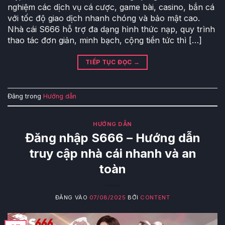
nghiệm các dịch vụ cá cược, game bài, casino, bắn cá
với tốc độ giao dịch nhanh chóng và bảo mật cao.
Nhà cái S666 hỗ trợ đa dạng hình thức nạp, quy trình
thao tác đơn giản, minh bạch, cộng tiền tức thì […]
TIẾP TỤC ĐỌC
→
Đăng trong
Hướng dẫn
HƯỚNG DẪN
Đăng nhập S666 – Hướng dẫn
truy cập nhà cái nhanh và an
toàn
ĐĂNG VÀO
07/08/2025
BỞI
CONTENT