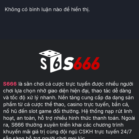
Không có bình luận nào để hiển thị.
S666
là sân chơi cá cược trực tuyến được nhiều người
chơi lựa chọn nhờ giao diện hiện đại, thao tác dễ dàng
và tốc độ xử lý nhanh. Nền tảng cung cấp đa dạng sản
phẩm từ cá cược thể thao, casino trực tuyến, bắn cá,
nổ hũ đến slot game đổi thưởng. Hệ thống nạp rút linh
hoạt, an toàn, hỗ trợ nhiều hình thức thanh toán. Ngoài
ra, S666 thường xuyên triển khai các chương trình
khuyến mãi giá trị cùng đội ngũ CSKH trực tuyến 24/7
sẵn sàng hỗ trợ người chơi mọi lúc.