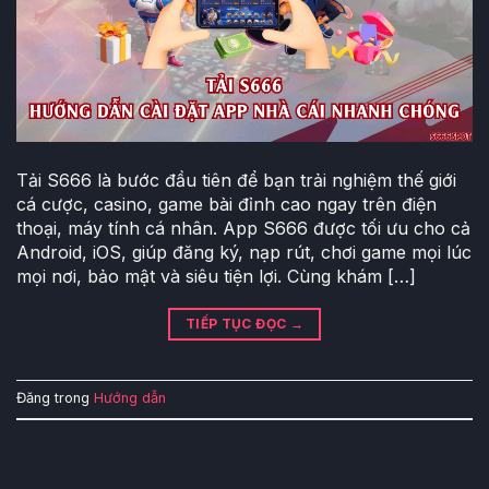
Tải S666 là bước đầu tiên để bạn trải nghiệm thế giới
cá cược, casino, game bài đỉnh cao ngay trên điện
thoại, máy tính cá nhân. App S666 được tối ưu cho cả
Android, iOS, giúp đăng ký, nạp rút, chơi game mọi lúc
mọi nơi, bảo mật và siêu tiện lợi. Cùng khám […]
TIẾP TỤC ĐỌC
→
Đăng trong
Hướng dẫn