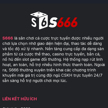
S666
là sân chơi cá cược trực tuyến được nhiều người
chơi lựa chọn nhờ giao diện hiện đại, thao tác dễ dàng
và tốc độ xử lý nhanh. Nền tảng cung cấp đa dạng sản
phẩm từ cá cược thể thao, casino trực tuyến, bắn cá,
nổ hũ đến slot game đổi thưởng. Hệ thống nạp rút linh
hoạt, an toàn, hỗ trợ nhiều hình thức thanh toán. Ngoài
ra, S666 thường xuyên triển khai các chương trình
khuyến mãi giá trị cùng đội ngũ CSKH trực tuyến 24/7
sẵn sàng hỗ trợ người chơi mọi lúc.
LIÊN KẾT HỮU ÍCH