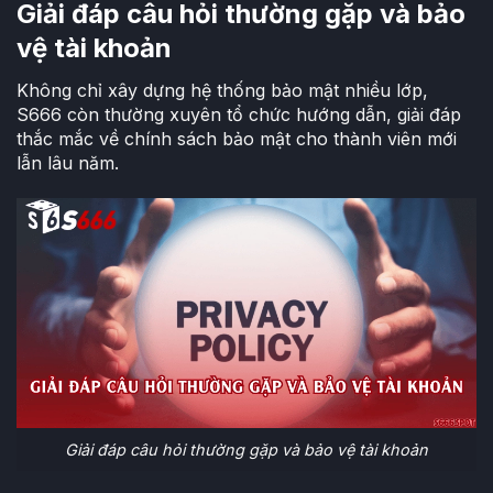
Giải đáp câu hỏi thường gặp và bảo
vệ tài khoản
Không chỉ xây dựng hệ thống bảo mật nhiều lớp,
S666 còn thường xuyên tổ chức hướng dẫn, giải đáp
thắc mắc về chính sách bảo mật cho thành viên mới
lẫn lâu năm.
Giải đáp câu hỏi thường gặp và bảo vệ tài khoản