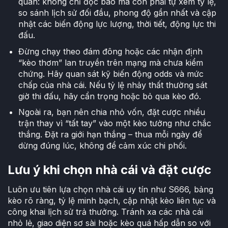
quan: không chỉ đọc báo mà còn phải tự xem tỷ lệ,
so sánh lịch sử đối đầu, phong độ gần nhất và cập
nhật các biến động lực lượng, thời tiết, động lực thi
đấu.
Đừng chạy theo đám đông hoặc các nhận định
“kèo thơm” lan truyền trên mạng mà chưa kiểm
chứng. Hãy quan sát kỹ biến động odds và mức
chấp của nhà cái. Nếu tỷ lệ nhảy thất thường sát
giờ thi đấu, hãy cẩn trọng hoặc bỏ qua kèo đó.
Ngoài ra, bạn nên chia nhỏ vốn, đặt cược nhiều
trận thay vì “tất tay” vào một kèo tưởng như chắc
thắng. Đặt ra giới hạn thắng – thua mỗi ngày để
dừng đúng lúc, không để cảm xúc chi phối.
Lưu ý khi chọn nhà cái và đặt cược
Luôn ưu tiên lựa chọn nhà cái uy tín như S666, bảng
kèo rõ ràng, tỷ lệ minh bạch, cập nhật kèo liên tục và
công khai lịch sử trả thưởng. Tránh xa các nhà cái
nhỏ lẻ, giao diện sơ sài hoặc kèo quá hấp dẫn so với