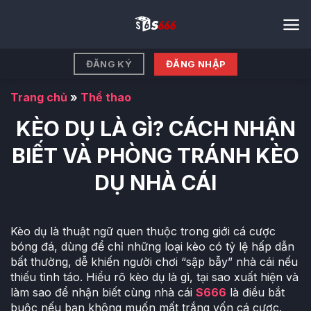
Bỏ
qua
nội
dung
ĐĂNG NHẬP
ĐĂNG KÝ
Trang chủ
»
Thể thao
KÈO DỤ LÀ GÌ? CÁCH NHẬN
BIẾT VÀ PHÒNG TRÁNH KÈO
DỤ NHÀ CÁI
Kèo dụ là thuật ngữ quen thuộc trong giới cá cược
bóng đá, dùng để chỉ những loại kèo có tỷ lệ hấp dẫn
bất thường, dễ khiến người chơi “sập bẫy” nhà cái nếu
thiếu tỉnh táo. Hiểu rõ kèo dụ là gì, tại sao xuất hiện và
làm sao để nhận biết cùng nhà cái
S666
là điều bắt
buộc nếu bạn không muốn mất trắng vốn cá cược.