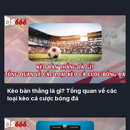
Kèo bàn thắng là gì? Tổng quan về các
loại kèo cá cược bóng đá