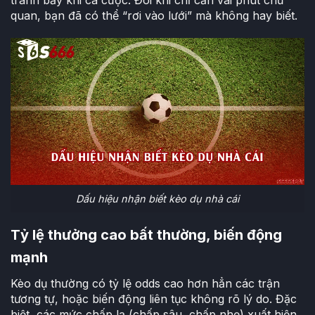
tránh bẫy khi cá cược. Đôi khi chỉ cần vài phút chủ
quan, bạn đã có thể “rơi vào lưới” mà không hay biết.
Dấu hiệu nhận biết kèo dụ nhà cái
Tỷ lệ thưởng cao bất thường, biến động
mạnh
Kèo dụ thường có tỷ lệ odds cao hơn hẳn các trận
tương tự, hoặc biến động liên tục không rõ lý do. Đặc
biệt, các mức chấp lạ (chấp sâu, chấp nhẹ) xuất hiện