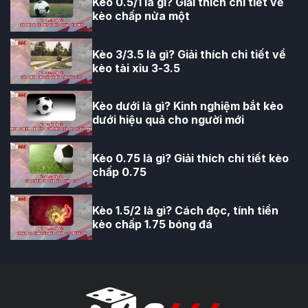
Kèo 0.5/1 là gì? Giải thích chi tiết về
kèo chấp nửa một
Kèo 3/3.5 là gì? Giải thích chi tiết về
kèo tài xỉu 3-3.5
Kèo dưới là gì? Kinh nghiệm bắt kèo
dưới hiệu quả cho người mới
Kèo 0.75 là gì? Giải thích chi tiết kèo
chấp 0.75
Kèo 1.5/2 là gì? Cách đọc, tính tiền
kèo chấp 1.75 bóng đá