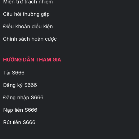
Miễn trừ trách nhiệm
Câu hỏi thường gặp
Điều khoản điều kiện
Chính sách hoàn cược
HƯỚNG DẪN THAM GIA
Tải S666
Đăng ký S666
Đăng nhập S666
Nạp tiền S666
Rút tiền S666