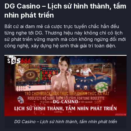
DG Casino – Lịch sử hình thành, tầm
nhìn phát triển
Bất cứ ai đam mê cá cược trực tuyến chắc hẳn đều
từng nghe tới DG. Thương hiệu này không chỉ có lịch
sử phát triển vững mạnh mà còn không ngừng đổi mới
công nghệ, xây dựng hệ sinh thái giải trí toàn diện.
DG Casino – Lịch sử hình thành, tầm nhìn phát triển