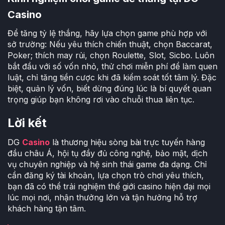
Casino
Để tăng tỷ lệ thắng, hãy lựa chọn game phù hợp với
sở trường: Nếu yêu thích chiến thuật, chọn Baccarat,
Poker; thích may rủi, chọn Roulette, Slot, Sicbo. Luôn
bắt đầu với số vốn nhỏ, thử chơi miễn phí để làm quen
luật, chỉ tăng tiền cược khi đã kiểm soát tốt tâm lý. Đặc
biệt, quản lý vốn, biết dừng đúng lúc là bí quyết quan
trọng giúp bạn không rơi vào chuỗi thua liên tục.
Lời kết
DG
Casino
là thương hiệu sòng bài trực tuyến hàng
đầu châu Á, hội tụ đầy đủ công nghệ, bảo mật, dịch
vụ chuyên nghiệp và hệ sinh thái game đa dạng. Chỉ
cần đăng ký tài khoản, lựa chọn trò chơi yêu thích,
bạn đã có thể trải nghiệm thế giới casino hiện đại mọi
lúc mọi nơi, nhận thưởng lớn và tận hưởng hỗ trợ
khách hàng tận tâm.