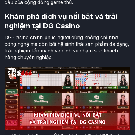
đầu của cộng đồng game thủ.
Khám phá dịch vụ nổi bật và trải
nghiệm tại DG Casino
DG Casino chinh phục người dùng không chỉ nhờ
công nghệ mà còn bởi hệ sinh thái sản phẩm đa dạng,
trải nghiệm liền mạch và dịch vụ chăm sóc khách
hàng chuyên nghiệp.